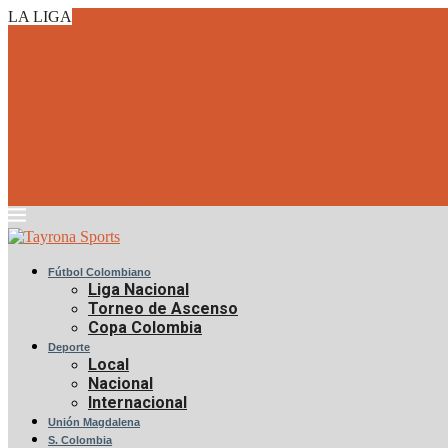
LA LIGA
Junior debuta en la Liga II con una...
¡En cuartos de final! Junior se medirá al...
Escándalo: Jannenson Sarmiento, investigado por ‘amaños de juegos’
Junior ya tiene rivales en la Copa Libertadores,...
Gamero no vio ‘buen aroma’ y deja de...
Pereira 2 Junior 3: la batalla ganada por...
El samario Jermein Peña le devolvió la fe...
Santa Fe, el justo campeón que puso a...
La Superliga está abierta: el ‘show’ lo dieron...
Jannenson, y la desesperanza de ver cómo se...
Fútbol Colombiano
Liga Nacional
Torneo de Ascenso
Copa Colombia
Deporte
Local
Nacional
Internacional
Unión Magdalena
S. Colombia