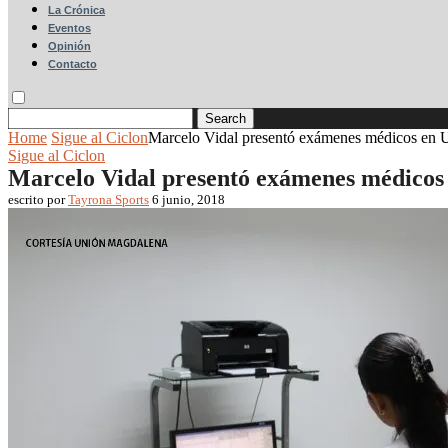
La Crónica
Eventos
Opinión
Contacto
Search
Home
Sigue al Ciclon
Marcelo Vidal presentó exámenes médicos en
Sigue al Ciclon
Marcelo Vidal presentó exámenes médico
escrito por
Tayrona Sports
6 junio, 2018