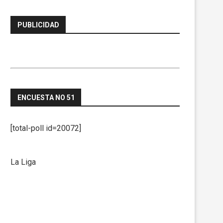
PUBLICIDAD
ENCUESTA NO 51
[total-poll id=20072]
La Liga