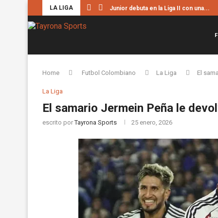
LA LIGA
Junior debuta en la Liga II con una...
F
Home
Futbol Colombiano
La Liga
El sama
La Liga
El samario Jermein Peña le devolv
escrito por
Tayrona Sports
25 enero, 2026