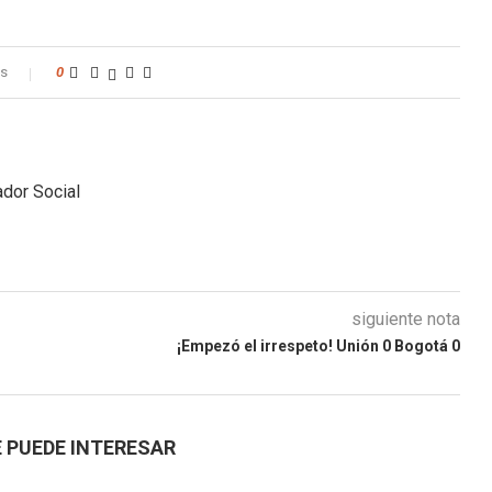
os
0
dor Social
siguiente nota
¡Empezó el irrespeto! Unión 0 Bogotá 0
 PUEDE INTERESAR