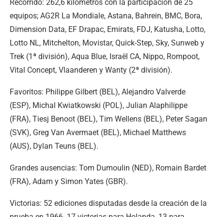
Recorrido: 262,6 kilómetros con la participación de 25
equipos; AG2R La Mondiale, Astana, Bahrein, BMC, Bora,
Dimension Data, EF Drapac, Emirats, FDJ, Katusha, Lotto,
Lotto NL, Mitchelton, Movistar, Quick-Step, Sky, Sunweb y
Trek (1ª división), Aqua Blue, Israël CA, Nippo, Rompoot,
Vital Concept, Vlaanderen y Wanty (2ª división).
Favoritos: Philippe Gilbert (BEL), Alejandro Valverde
(ESP), Michal Kwiatkowski (POL), Julian Alaphilippe
(FRA), Tiesj Benoot (BEL), Tim Wellens (BEL), Peter Sagan
(SVK), Greg Van Avermaet (BEL), Michael Matthews
(AUS), Dylan Teuns (BEL).
Grandes ausencias: Tom Dumoulin (NED), Romain Bardet
(FRA), Adam y Simon Yates (GBR).
Victorias: 52 ediciones disputadas desde la creación de la
prueba en 1966. 17 victorias para Holanda, 13 para