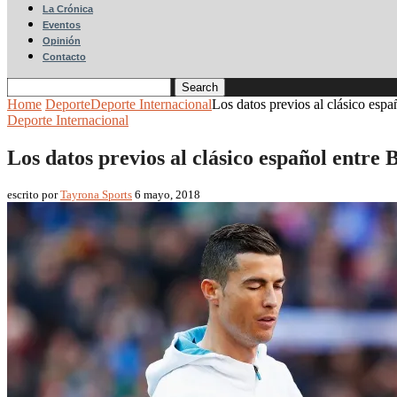
La Crónica
Eventos
Opinión
Contacto
Search
Home
Deporte
Deporte Internacional
Los datos previos al clásico esp
Deporte Internacional
Los datos previos al clásico español entre
escrito por
Tayrona Sports
6 mayo, 2018