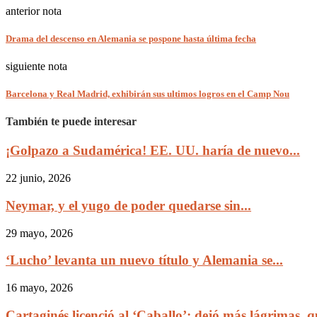
anterior nota
Drama del descenso en Alemania se pospone hasta última fecha
siguiente nota
Barcelona y Real Madrid, exhibirán sus ultimos logros en el Camp Nou
También te puede interesar
¡Golpazo a Sudamérica! EE. UU. haría de nuevo...
22 junio, 2026
Neymar, y el yugo de poder quedarse sin...
29 mayo, 2026
‘Lucho’ levanta un nuevo título y Alemania se...
16 mayo, 2026
Cartaginés licenció al ‘Caballo’: dejó más lágrimas, qu