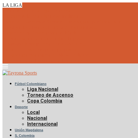
LA LIGA
Junior debuta en la Liga II con una...
¡En cuartos de final! Junior se medirá al...
Escándalo: Jannenson Sarmiento, investigado por ‘amaños de juegos’
Junior ya tiene rivales en la Copa Libertadores,...
Gamero no vio ‘buen aroma’ y deja de...
Pereira 2 Junior 3: la batalla ganada por...
El samario Jermein Peña le devolvió la fe...
Santa Fe, el justo campeón que puso a...
La Superliga está abierta: el ‘show’ lo dieron...
Jannenson, y la desesperanza de ver cómo se...
Fútbol Colombiano
Liga Nacional
Torneo de Ascenso
Copa Colombia
Deporte
Local
Nacional
Internacional
Unión Magdalena
S. Colombia