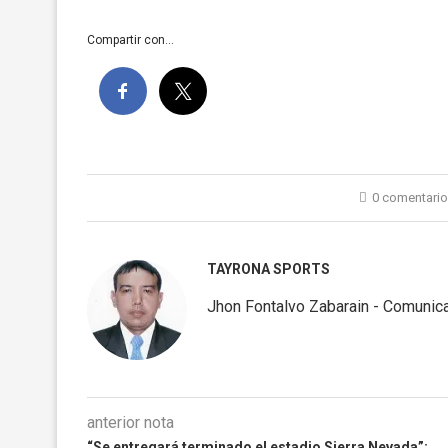
Compartir con...
0 comentari
TAYRONA SPORTS
Jhon Fontalvo Zabarain - Comunica
anterior nota
“Se entregará terminado el estadio Sierra Nevada”: