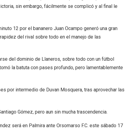
ictoria, sin embargo, fácilmente se complicó y al final le
l minuto 12 por el bananero Juan Ocampo generó una gran
 rapidez del rival sobre todo en el manejo de las
rse del dominio de Llaneros, sobre todo con un fútbol
ón tomó la batuta con pases profundo, pero lamentablemente
nses por intermedio de Duvan Mosquera, tras aprovechar las
o Santiago Gómez, pero aun sin mucha trascendencia.
nández será en Palmira ante Orsomarso F.C. este sábado 17