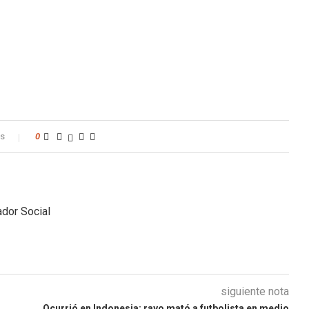
os
0
dor Social
siguiente nota
Ocurrió en Indonesia: rayo mató a futbolista en medio