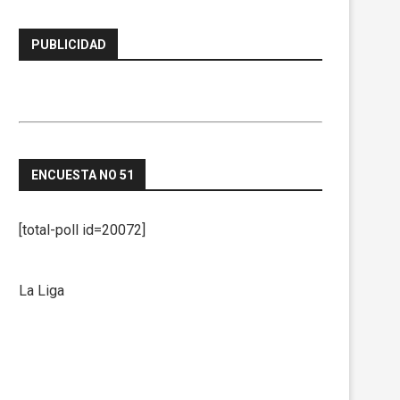
PUBLICIDAD
ENCUESTA NO 51
[total-poll id=20072]
La Liga