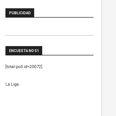
PUBLICIDAD
ENCUESTA NO 51
[total-poll id=20072]
La Liga