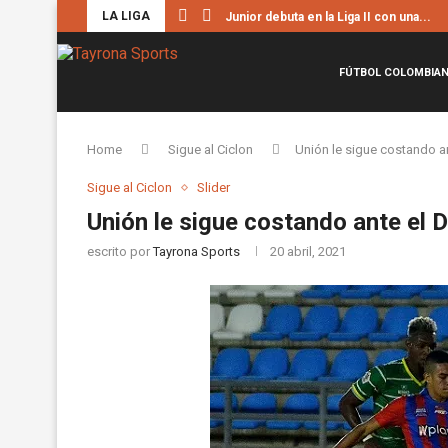
LA LIGA
Junior debuta en la Liga II con una...
FÚTBOL COLOMBIA
Home
Sigue al Ciclon
Unión le sigue costando a
Sigue al Ciclon
Slider
Unión le sigue costando ante el 
escrito por
Tayrona Sports
20 abril, 2021