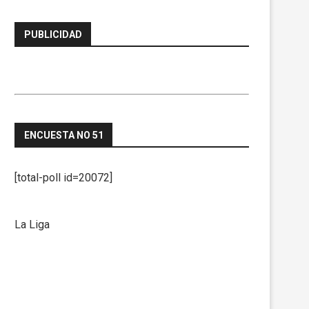
PUBLICIDAD
ENCUESTA NO 51
[total-poll id=20072]
La Liga