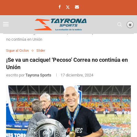
Home
Sigue al Ciclon
¡Se va un cacique! ‘Pecoso’ Correa
no continúa en Unión
Sigue al Ciclon
Slider
¡Se va un cacique! ‘Pecoso’ Correa no continúa en
Unión
escrito por
Tayrona Sports
17 diciembre, 2024