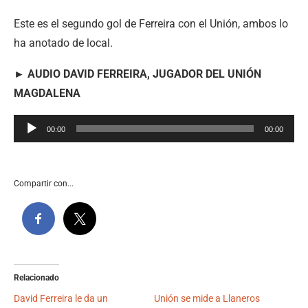
Este es el segundo gol de Ferreira con el Unión, ambos lo
ha anotado de local.
► AUDIO DAVID FERREIRA, JUGADOR DEL UNIÓN
MAGDALENA
Reproductor
00:00
00:00
de
audio
Compartir con...
Relacionado
David Ferreira le da un
Unión se mide a Llaneros