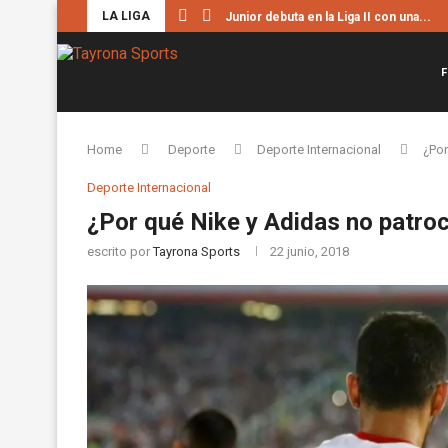
LA LIGA
Junior debuta en la Liga II con una...
F
Home
Deporte
Deporte Internacional
¿Por
Deporte Internacional
¿Por qué Nike y Adidas no patroc
escrito por
Tayrona Sports
22 junio, 2018