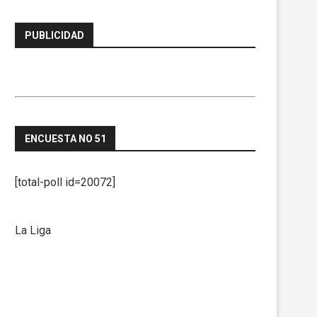
PUBLICIDAD
ENCUESTA NO 51
[total-poll id=20072]
La Liga