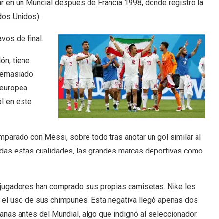
ar en un Mundial después de Francia 1998, donde registró la
dos Unidos
).
vos de final.
ón, tiene
 demasiado
 europea
ol en este
omparado con Messi, sobre todo tras anotar un gol similar al
todas estas cualidades, las grandes marcas deportivas como
jugadores han comprado sus propias camisetas.
Nike
les
 el uso de sus chimpunes. Esta negativa llegó apenas dos
nas antes del Mundial, algo que indignó al seleccionador.