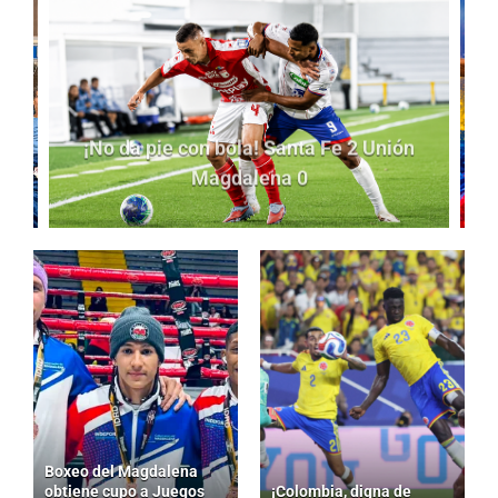
¡No da pie con bola! Santa Fe 2 Unión
Magdalena 0
Boxeo del Magdalena
obtiene cupo a Juegos
¡Colombia, digna de