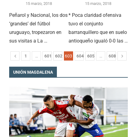
15 marzo, 2018
15 marzo, 2018
Peñarol y Nacional, los dos
* Poca claridad ofensiva
‘grandes’ del fútbol
tuvo el conjunto
uruguayo, tropezaron en
barranquillero que en suelo
sus visitas a La …
antioqueño igualó 0-0 las …
1
…
601
602
603
604
605
…
608
UNIÓN MAGDALENA