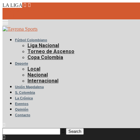
LA LIGA
Junior debuta en la Liga II con una...
Fútbol Colombiano
Liga Nacional
Torneo de Ascenso
Copa Colombia
Deporte
Local
Nacional
Internacional
Unión Magdalena
S. Colombia
La Crónica
Eventos
Opinión
Contacto
Search