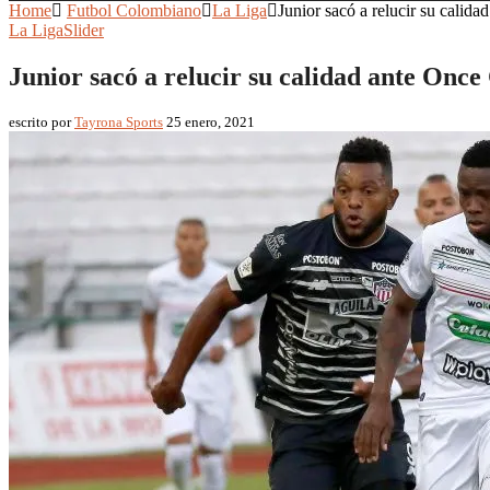
Home
Futbol Colombiano
La Liga
Junior sacó a relucir su calid
La Liga
Slider
Junior sacó a relucir su calidad ante Once
escrito por
Tayrona Sports
25 enero, 2021