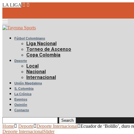
LA LIGA
Junior debuta en la Liga II con una...
Fútbol Colombiano
Liga Nacional
Torneo de Ascenso
Copa Colombia
Deporte
Local
Nacional
Internacional
Unión Magdalena
S. Colombia
La Crónica
Eventos
Opinión
Contacto
Search
Home
Deporte
Deporte Internacional
Ecuador de ‘Bolillo’, duro re
Deporte Internacional
Slider