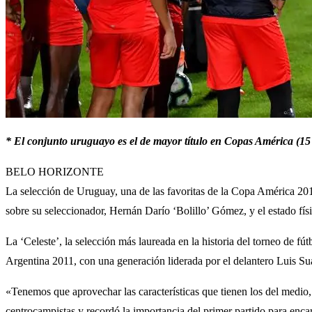
* El conjunto uruguayo es el de mayor título en Copas América (15 e
BELO HORIZONTE
La selección de Uruguay, una de las favoritas de la Copa América 201
sobre su seleccionador, Hernán Darío ‘Bolillo’ Gómez, y el estado fís
La ‘Celeste’, la selección más laureada en la historia del torneo de f
Argentina 2011, con una generación liderada por el delantero Luis Suá
«Tenemos que aprovechar las características que tienen los del medio,
centrocampistas y recordó la importancia del primer partido para encar