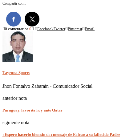
Compartir con...
0 comentarios
0
Facebook
Twitter
Pinterest
Email
Tayrona Sports
Jhon Fontalvo Zabarain - Comunicador Social
anterior nota
Paraguay, favorita hoy ante Qatar
siguiente nota
«Espero hacerlo bien sin ti»: mensaje de Falcao a su fallecido Padre