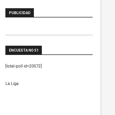
PUBLICIDAD
ENCUESTA NO 51
[total-poll id=20072]
La Liga