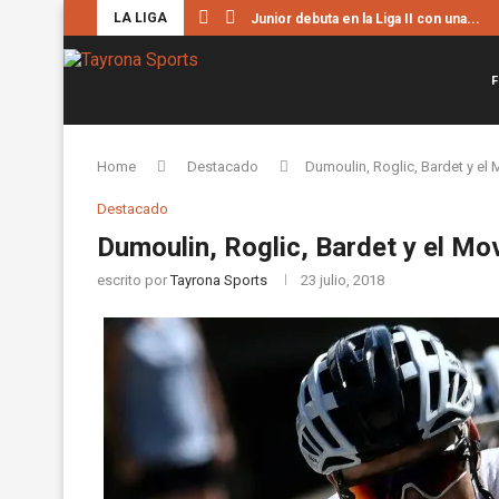
LA LIGA
Junior debuta en la Liga II con una...
F
Home
Destacado
Dumoulin, Roglic, Bardet y el M
Destacado
Dumoulin, Roglic, Bardet y el Mov
escrito por
Tayrona Sports
23 julio, 2018