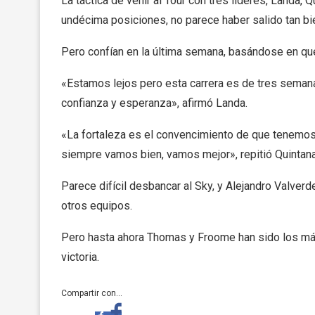
La táctica de venir al Tour con tres líderes, Landa, 
undécima posiciones, no parece haber salido tan b
Pero confían en la última semana, basándose en que
«Estamos lejos pero esta carrera es de tres seman
confianza y esperanza», afirmó Landa.
«La fortaleza es el convencimiento de que tenemos l
siempre vamos bien, vamos mejor», repitió Quintana
Parece difícil desbancar al Sky, y Alejandro Valver
otros equipos.
Pero hasta ahora Thomas y Froome han sido los má
victoria.
Compartir con...