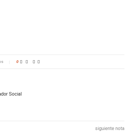
os
0
dor Social
siguiente nota