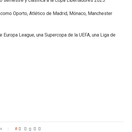
 semestre y clasifica a la Copa Libertadores 2025.
s como Oporto, Atlético de Madrid, Mónaco, Manchester
s de Europa League, una Supercopa de la UEFA, una Liga de
os
0