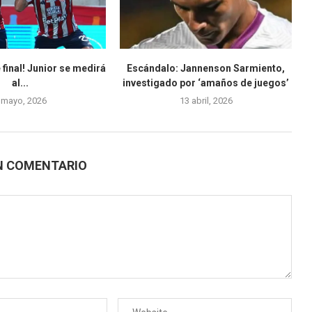
 final! Junior se medirá
Escándalo: Jannenson Sarmiento,
al...
investigado por ‘amaños de juegos’
 mayo, 2026
13 abril, 2026
N COMENTARIO