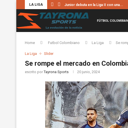
LA LIGA
Junior debuta en la Liga II con una...
FÚTBOL COLOMBIA
Home
Futbol Colombiano
La Liga
Se romp
La Liga
Slider
Se rompe el mercado en Colombia
escrito por
Tayrona Sports
20 junio, 2024