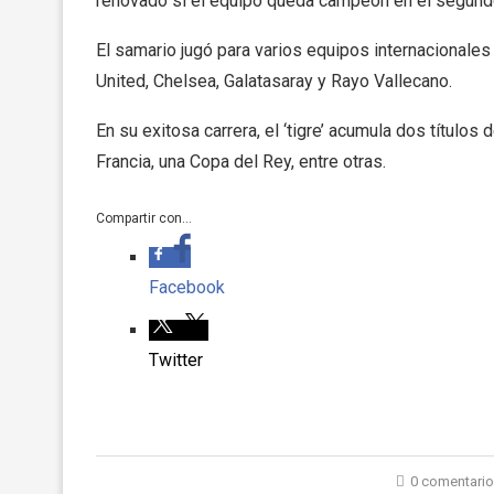
renovado si el equipo queda campeón en el segundo
El samario jugó para varios equipos internacionale
United, Chelsea, Galatasaray y Rayo Vallecano.
En su exitosa carrera, el ‘tigre’ acumula dos título
Francia, una Copa del Rey, entre otras.
Compartir con...
Facebook
Twitter
0 comentari