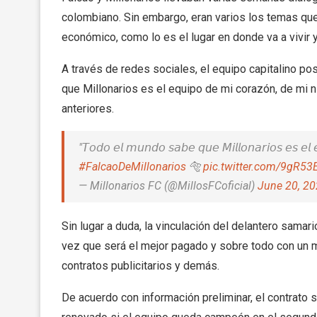
colombiano. Sin embargo, eran varios los temas que 
económico, como lo es el lugar en donde va a vivir 
A través de redes sociales, el equipo capitalino p
que Millonarios es el equipo de mi corazón, de mi 
anteriores.
"𝘛𝘰𝘥𝘰 𝘦𝘭 𝘮𝘶𝘯𝘥𝘰 𝘴𝘢𝘣𝘦 𝘲𝘶𝘦 𝘔𝘪𝘭𝘭𝘰𝘯𝘢𝘳𝘪𝘰𝘴 𝘦𝘴 𝘦𝘭
#FalcaoDeMillonarios
🐅
pic.twitter.com/9gR5
— Millonarios FC (@MillosFCoficial)
June 20, 2
Sin lugar a duda, la vinculación del delantero sama
vez que será el mejor pagado y sobre todo con un m
contratos publicitarios y demás.
De acuerdo con información preliminar, el contrato 