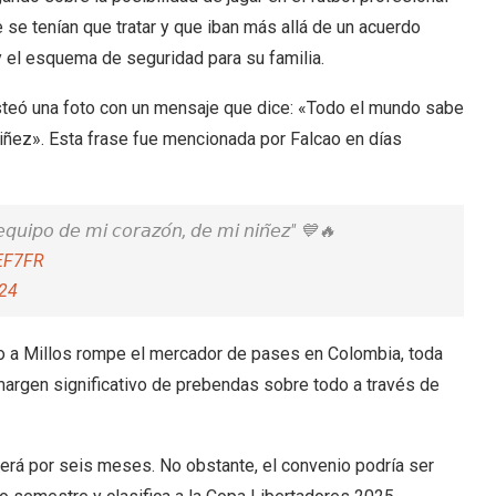
se tenían que tratar y que iban más allá de un acuerdo
y el esquema de seguridad para su familia.
osteó una foto con un mensaje que dice: «Todo el mundo sabe
niñez». Esta frase fue mencionada por Falcao en días
 𝘦𝘲𝘶𝘪𝘱𝘰 𝘥𝘦 𝘮𝘪 𝘤𝘰𝘳𝘢𝘻𝘰́𝘯, 𝘥𝘦 𝘮𝘪 𝘯𝘪𝘯̃𝘦𝘻" 💙🔥
3EF7FR
024
rio a Millos rompe el mercador de pases en Colombia, toda
argen significativo de prebendas sobre todo a través de
será por seis meses. No obstante, el convenio podría ser