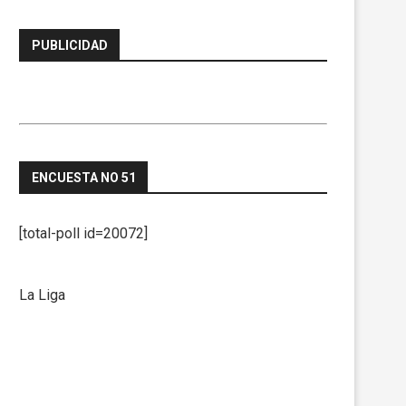
PUBLICIDAD
ENCUESTA NO 51
[total-poll id=20072]
La Liga