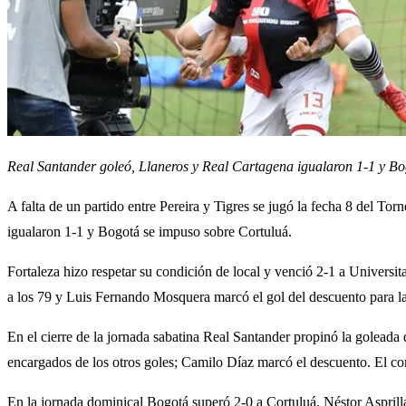
Real Santander goleó, Llaneros y Real Cartagena igualaron 1-1 y Bo
A falta de un partido entre Pereira y Tigres se jugó la fecha 8 del 
igualaron 1-1 y Bogotá se impuso sobre Cortuluá.
Fortaleza hizo respetar su condición de local y venció 2-1 a Universi
a los 79 y Luis Fernando Mosquera marcó el gol del descuento para la
En el cierre de la jornada sabatina Real Santander propinó la goleada
encargados de los otros goles; Camilo Díaz marcó el descuento. El con
En la jornada dominical Bogotá superó 2-0 a Cortuluá. Néstor Asprilla