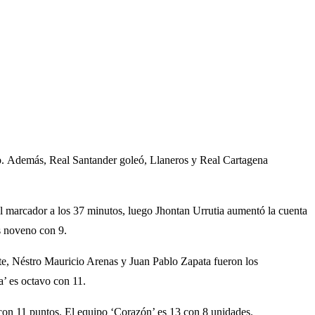
ndo. Además, Real Santander goleó, Llaneros y Real Cartagena
el marcador a los 37 minutos, luego Jhontan Urrutia aumentó la cuenta
s noveno con 9.
ete, Néstro Mauricio Arenas y Juan Pablo Zapata fueron los
a’ es octavo con 11.
 con 11 puntos. El equipo ‘Corazón’ es 13 con 8 unidades.