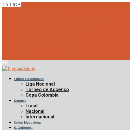
LA LIGA
Junior debuta en la Liga II con una...
¡En cuartos de final! Junior se medirá al...
Escándalo: Jannenson Sarmiento, investigado por ‘amaños de juegos’
Junior ya tiene rivales en la Copa Libertadores,...
Gamero no vio ‘buen aroma’ y deja de...
Pereira 2 Junior 3: la batalla ganada por...
El samario Jermein Peña le devolvió la fe...
Santa Fe, el justo campeón que puso a...
La Superliga está abierta: el ‘show’ lo dieron...
Jannenson, y la desesperanza de ver cómo se...
Fútbol Colombiano
Liga Nacional
Torneo de Ascenso
Copa Colombia
Deporte
Local
Nacional
Internacional
Unión Magdalena
S. Colombia