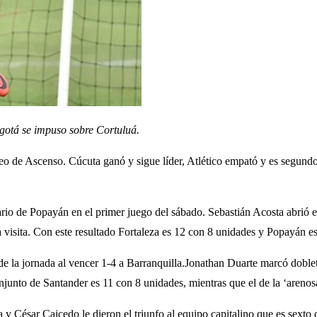
gotá se impuso sobre Cortuluá.
Torneo de Ascenso. Cúcuta ganó y sigue líder, Atlético empató y es segu
tario de Popayán en el primer juego del sábado. Sebastián Acosta abrió 
 visita. Con este resultado Fortaleza es 12 con 8 unidades y Popayán e
 de la jornada al vencer 1-4 a Barranquilla.Jonathan Duarte marcó dobl
junto de Santander es 11 con 8 unidades, mientras que el de la ‘arenos
 y César Caicedo le dieron el triunfo al equipo capitalino que es sexto