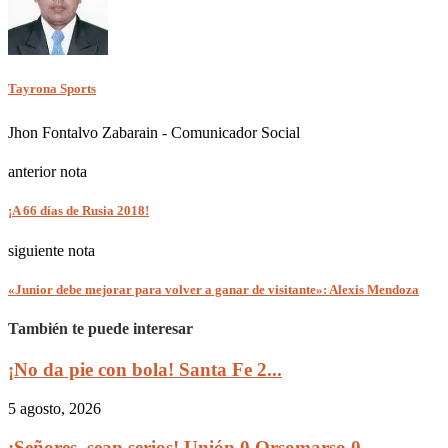
Tayrona Sports
Jhon Fontalvo Zabarain - Comunicador Social
anterior nota
¡A 66 días de Rusia 2018!
siguiente nota
«Junior debe mejorar para volver a ganar de visitante»: Alexis Mendoza
También te puede interesar
¡No da pie con bola! Santa Fe 2...
5 agosto, 2026
¡Señores, sean serios! Unión 0 Orsomarso 0