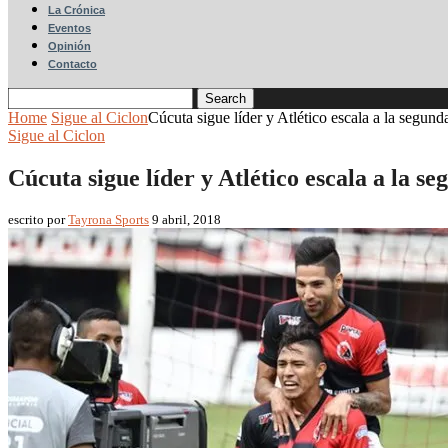
La Crónica
Eventos
Opinión
Contacto
Search
Home
Sigue al Ciclon
Cúcuta sigue líder y Atlético escala a la segund
Sigue al Ciclon
Cúcuta sigue líder y Atlético escala a la s
escrito por
Tayrona Sports
9 abril, 2018