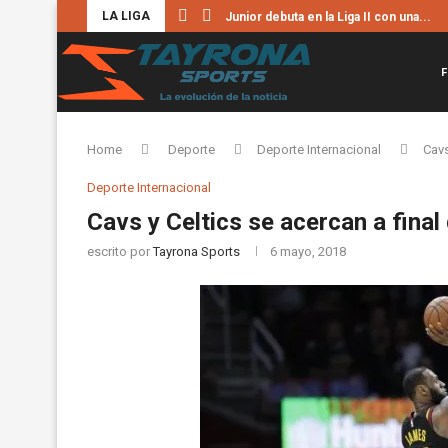
LA LIGA
Junior debuta en la Liga II con una...
F
Home
Deporte
Deporte Internacional
Cavs
Deporte Internacional
Cavs y Celtics se acercan a fina
escrito por
Tayrona Sports
6 mayo, 2018