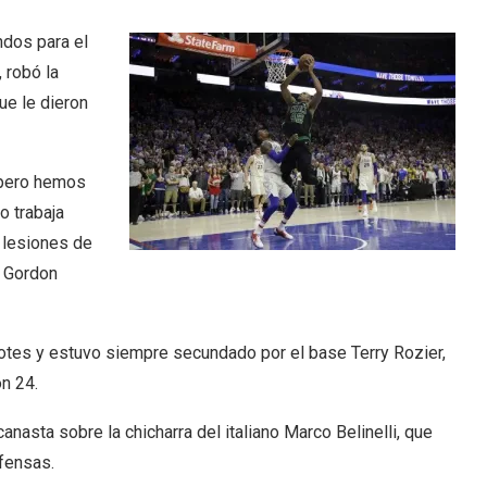
ndos para el
, robó la
que le dieron
 pero hemos
o trabaja
s lesiones de
y Gordon
botes y estuvo siempre secundado por el base Terry Rozier,
n 24.
canasta sobre la chicharra del italiano Marco Belinelli, que
fensas.