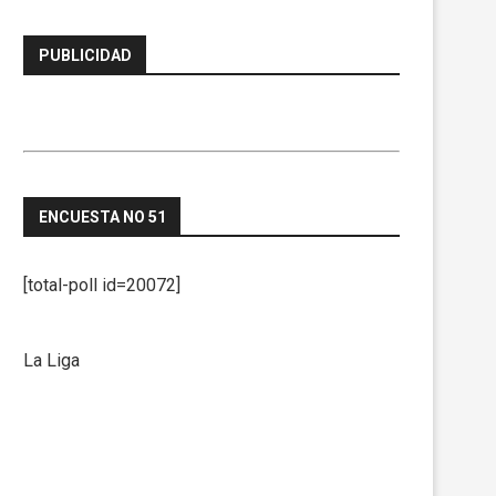
PUBLICIDAD
ENCUESTA NO 51
[total-poll id=20072]
La Liga