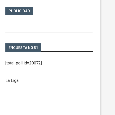
PUBLICIDAD
ENCUESTA NO 51
[total-poll id=20072]
La Liga