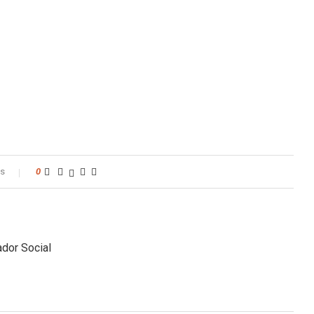
os
0
dor Social