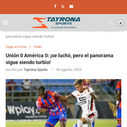
Home
Sigue al Ciclon
Unión 0 América 0: ¡se luchó, pero el
panorama sigue siendo turbio!
Sigue al Ciclon
Slider
Unión 0 América 0: ¡se luchó, pero el panorama
sigue siendo turbio!
escrito por
Tayrona Sports
30 agosto, 2023