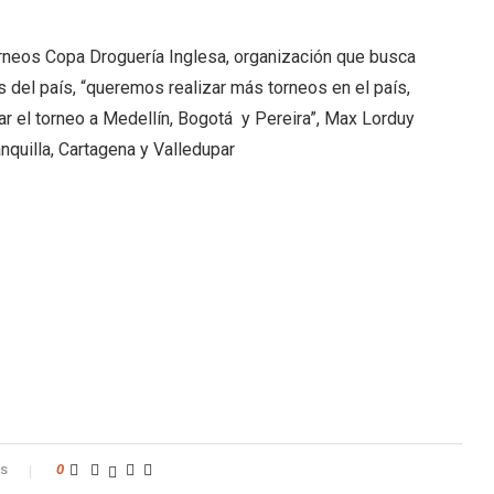
arriba/abajo
para
orneos Copa Droguería Inglesa, organización que busca
aumentar
 del país, “queremos realizar más torneos en el país,
o
r el torneo a Medellín, Bogotá y Pereira”, Max Lorduy
disminuir
nquilla, Cartagena y Valledupar
el
volumen.
os
0