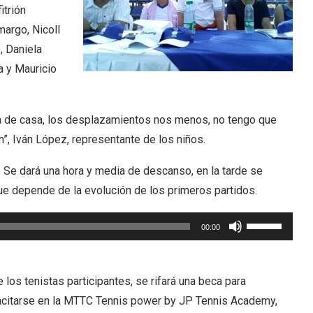
itrión
o
argo, Nicoll
disminuir
, Daniela
el
 y Mauricio
volumen.
ca de casa, los desplazamientos nos menos, no tengo que
in”, Iván López, representante de los niños.
. Se dará una hora y media de descanso, en la tarde se
e depende de la evolución de los primeros partidos.
Utiliza
00:00
las
teclas
de
e los tenistas participantes, se rifará una beca para
flecha
citarse en la MTTC Tennis power by JP Tennis Academy,