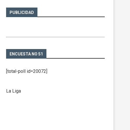
PUBLICIDAD
ENCUESTA NO 51
[total-poll id=20072]
La Liga