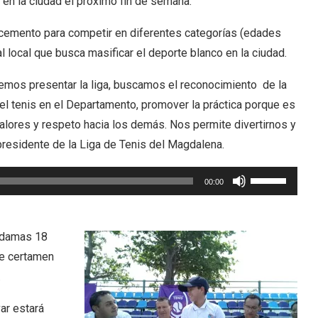
 en la ciudad el próximo fin de semana.
 cemento para competir en diferentes categorías (edades
al local que busca masificar el deporte blanco en la ciudad.
emos presentar la liga, buscamos el reconocimiento de la
 el tenis en el Departamento, promover la práctica porque es
 valores y respeto hacia los demás. Nos permite divertirnos y
esidente de la Liga de Tenis del Magdalena.
Utiliza
00:00
las
teclas
de
y damas 18
flecha
te certamen
arriba/abajo
.
para
var estará
aumentar