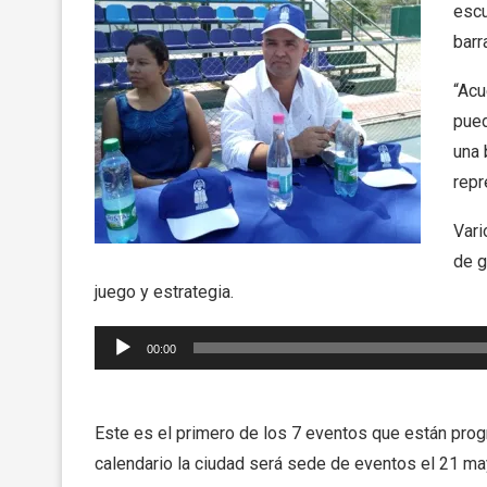
escu
barr
“Acu
pued
una 
repr
Vari
de g
juego y estrategia.
Reproductor
00:00
de
audio
Este es el primero de los 7 eventos que están prog
calendario la ciudad será sede de eventos el 21 may