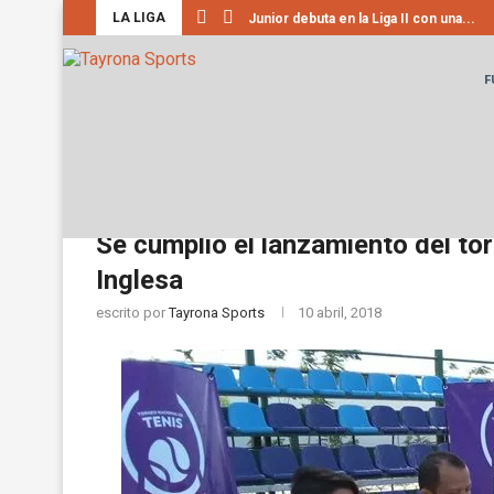
LA LIGA
Junior debuta en la Liga II con una...
F
Home
Deporte
Deporte Local
Se cumplió 
Deporte Local
Se cumplió el lanzamiento del to
Inglesa
escrito por
Tayrona Sports
10 abril, 2018