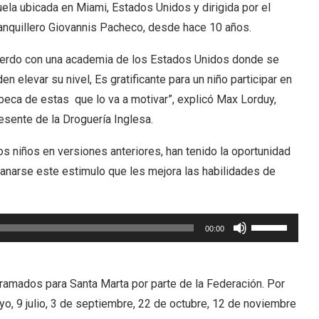
arriba/abajo
ela ubicada en Miami, Estados Unidos y dirigida por el
para
anquillero Giovannis Pacheco, desde hace 10 años.
aumentar
erdo con una academia de los Estados Unidos donde se
o
en elevar su nivel, Es gratificante para un niño participar en
disminuir
beca de estas que lo va a motivar”, explicó Max Lorduy,
el
esente de la Droguería Inglesa.
volumen.
os niños en versiones anteriores, han tenido la oportunidad
anarse este estimulo que les mejora las habilidades de
Utiliza
00:00
las
teclas
de
ramados para Santa Marta por parte de la Federación. Por
flecha
o, 9 julio, 3 de septiembre, 22 de octubre, 12 de noviembre