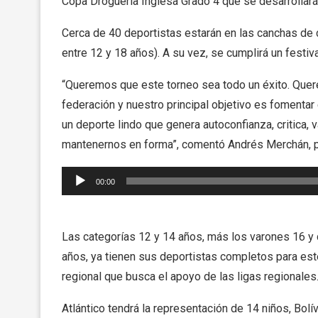
Copa Droguería Inglesa Grado 4 que se desarrollará
Cerca de 40 deportistas estarán en las canchas de
entre 12 y 18 años). A su vez, se cumplirá un festiv
“Queremos que este torneo sea todo un éxito. Quer
federación y nuestro principal objetivo es fomentar
un deporte lindo que genera autoconfianza, critica,
mantenernos en forma”, comentó Andrés Merchán, pr
Reproductor
00:00
de
audio
Las categorías 12 y 14 años, más los varones 16 
años, ya tienen sus deportistas completos para es
regional que busca el apoyo de las ligas regionales
Atlántico tendrá la representación de 14 niños, Bolí