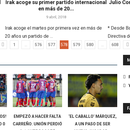
l
Irak acoge su primer partido internacional
Julio Co
en más de 20...
9 abril, 2018
Irak acoge el martes por primera vez en más de
* Desde Ba
20 años un partido de …
Directiva d
1
…
576
577
578
579
580
…
608
M
F
OS!
EMPEZÓ A HACER FALTA
‘EL CABALLO’ MÁRQUEZ,
O 0
CARREÑO: UNIÓN PERDIÓ
A UN PASO DE SER