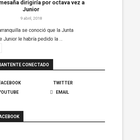
mesaña dirigiría por octava vez a
Junior
9 abril, 2018
rranquilla se conoció que la Junta
e Junior le habría pedido la …
ANTENTE CONECTADO
FACEBOOK
TWITTER
YOUTUBE
EMAIL
ACEBOOK