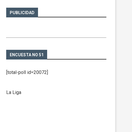
PUBLICIDAD
ENCUESTA NO 51
[total-poll id=20072]
La Liga