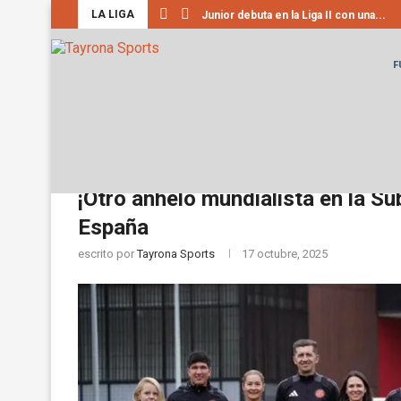
LA LIGA
Junior debuta en la Liga II con una...
F
Home
Selección Colombia
¡Otro anhelo mundial
Selección Colombia
Slider
¡Otro anhelo mundialista en la S
España
escrito por
Tayrona Sports
17 octubre, 2025