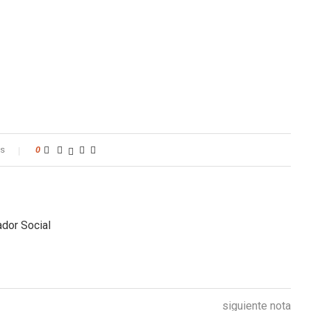
os
0
dor Social
siguiente nota