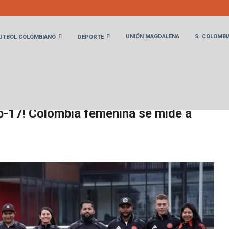
UNIÓN MAGDALENA
S. COLOMBI
ÚTBOL COLOMBIANO
DEPORTE
ista en la Sub-17! Colombia femenina se mide a España
ub-17! Colombia femenina se mide a