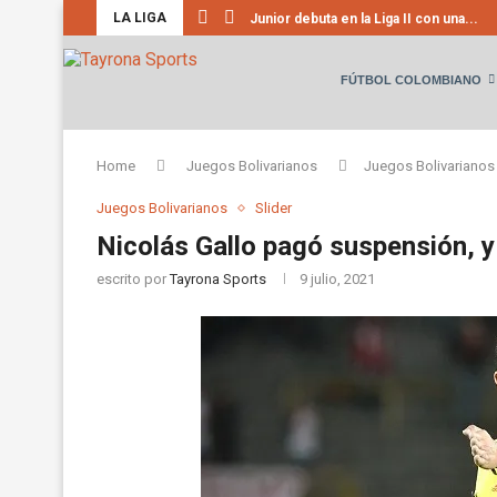
LA LIGA
Junior debuta en la Liga II con una...
FÚTBOL COLOMBIANO
Home
Juegos Bolivarianos
Juegos Bolivarianos
Juegos Bolivarianos
Slider
Nicolás Gallo pagó suspensión, y
escrito por
Tayrona Sports
9 julio, 2021