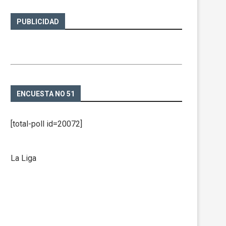
PUBLICIDAD
ENCUESTA NO 51
[total-poll id=20072]
La Liga