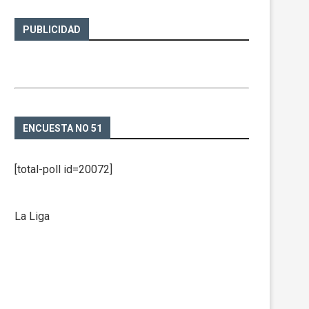
PUBLICIDAD
ENCUESTA NO 51
[total-poll id=20072]
La Liga