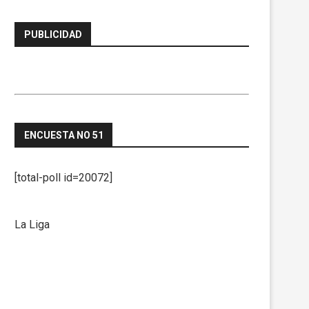
PUBLICIDAD
ENCUESTA NO 51
[total-poll id=20072]
La Liga