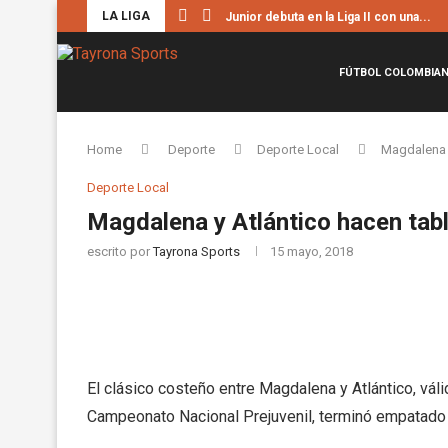
LA LIGA
Junior debuta en la Liga II con una...
FÚTBOL COLOMBIA
Home
Deporte
Deporte Local
Magdalena y
Deporte Local
Magdalena y Atlántico hacen tabla
escrito por
Tayrona Sports
15 mayo, 2018
El clásico costeño entre Magdalena y Atlántico, vál
Campeonato Nacional Prejuvenil, terminó empatado 