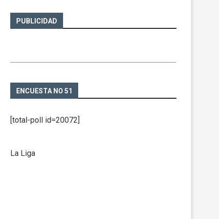
PUBLICIDAD
ENCUESTA NO 51
[total-poll id=20072]
La Liga