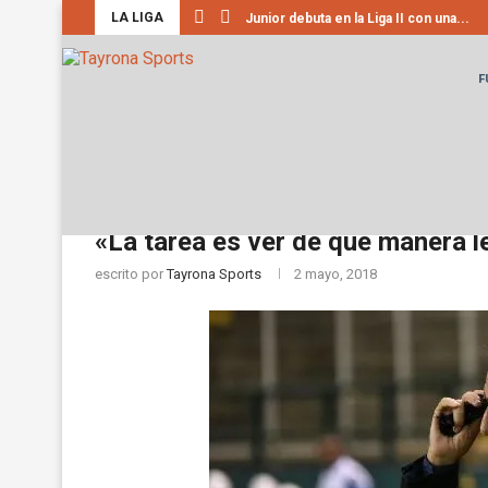
LA LIGA
Junior debuta en la Liga II con una...
F
Home
Futbol Colombiano
La Liga
«La tar
La Liga
«La tarea es ver de qué manera 
escrito por
Tayrona Sports
2 mayo, 2018