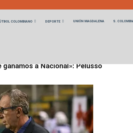
UNIÓN MAGDALENA
S. COLOMBI
ÚTBOL COLOMBIANO
DEPORTE
ea es ver de qué manera le ganamos a Nacional»: Pelusso
le ganamos a Nacional»: Pelusso