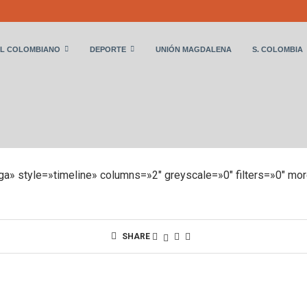
L COLOMBIANO
DEPORTE
UNIÓN MAGDALENA
S. COLOMBIA
LA LIGA
iga» style=»timeline» columns=»2″ greyscale=»0″ filters=»0″ mo
SHARE