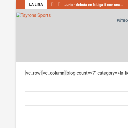
LA LIGA
Junior debuta en la Liga II con una...
FÚTBO
Home
La Liga
[vc_row][vc_column][blog count=»7″ category=»la-l