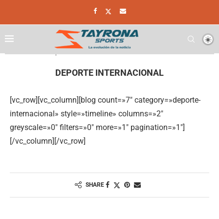
Home
Deporte Internacional
DEPORTE INTERNACIONAL
[vc_row][vc_column][blog count=»7″ category=»deporte-
internacional» style=»timeline» columns=»2″
greyscale=»0″ filters=»0″ more=»1″ pagination=»1″]
[/vc_column][/vc_row]
SHARE