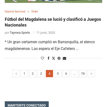
Deporte Nacional
Slider
Fútbol del Magdalena se lució y clasificó a Juegos
Nacionales
por
Tayrona Sports
11 junio, 2023
* Un gran certamen cumplió en Barranquilla, el elenco
magdalenense. Las espera el Eje Cafetero …
1
2
3
4
5
6
…
78
MANTENTE CONECTADO