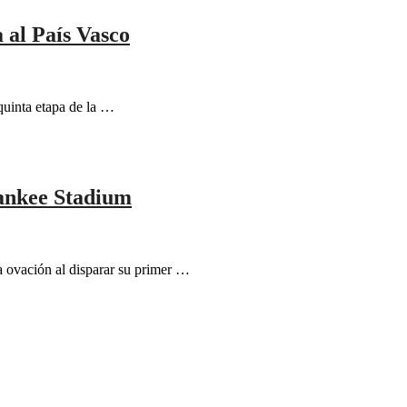
a al País Vasco
 quinta etapa de la …
Yankee Stadium
a ovación al disparar su primer …