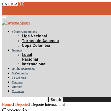
LA LIGA
Junior debuta en la Liga II con una...
Fútbol Colombiano
Liga Nacional
Torneo de Ascenso
Copa Colombia
Deporte
Local
Nacional
Internacional
Unión Magdalena
S. Colombia
La Crónica
Eventos
Opinión
Contacto
Search
Home
Deporte
Deporte Internacional
Categoría: