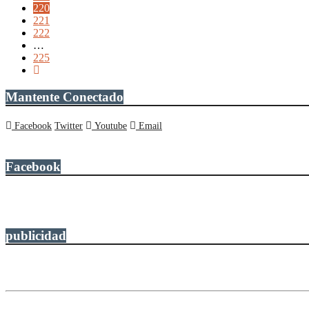
220
221
222
…
225
Mantente Conectado
Facebook
Twitter
Youtube
Email
Facebook
publicidad