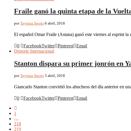
Fraile ganó la quinta etapa de la Vuelt
por
Tayrona Sports
6 abril, 2018
El español Omar Fraile (Astana) ganó este viernes al esprint la
0
Facebook
Twitter
Pinterest
Email
Deporte Internacional
Stanton dispara su primer jonrón en 
por
Tayrona Sports
5 abril, 2018
Giancarlo Stanton convirtió los abucheos del día anterior en un
0
Facebook
Twitter
Pinterest
Email
1
…
218
219